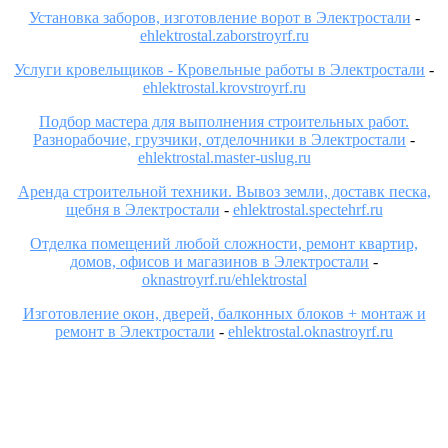
Установка заборов, изготовление ворот в Электростали
-
ehlektrostal.zaborstroyrf.ru
Услуги кровельщиков - Кровельные работы в Электростали
-
ehlektrostal.krovstroyrf.ru
Подбор мастера для выполнения строительных работ.
Разнорабочие, грузчики, отделочники в Электростали
-
ehlektrostal.master-uslug.ru
Аренда строительной техники. Вывоз земли, доставк песка,
щебня в Электростали
-
ehlektrostal.spectehrf.ru
Отделка помещений любой сложности, ремонт квартир,
домов, офисов и магазинов в Электростали
-
oknastroyrf.ru/ehlektrostal
Изготовление окон, дверей, балконных блоков + монтаж и
ремонт в Электростали
-
ehlektrostal.oknastroyrf.ru
ОСТАВИТЬ ЗАЯВКУ
Заполните форму и с Вами свяжется специалист в течение 15
минут