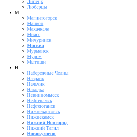
Липецк
Люберцы
М
Магнитогорск
Майкоп
Махачкала
Миасс
Мичуринск
Москва
Мурманск
Муром
Мытищи
Н
Набережные Челны
Назрань
Нальчик
Находка
Невинномысск
Нефтекамск
Нефтеюганск
Нижневартовск
Нижнекамск
Нижний Новгород
Нижний Тагил
Новокузнецк