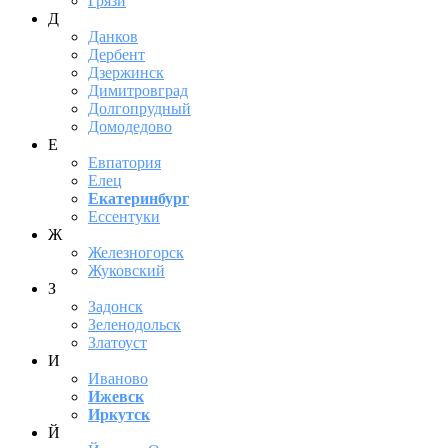
Грязи
Д
Данков
Дербент
Дзержинск
Димитровград
Долгопрудный
Домодедово
Е
Евпатория
Елец
Екатеринбург
Ессентуки
Ж
Железногорск
Жуковский
З
Задонск
Зеленодольск
Златоуст
И
Иваново
Ижевск
Иркутск
Й