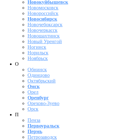
Новокуйбышевск
Новомосковск
Новороссийск
Новосибирск
Новочебоксарск
Новочеркасск
Новошахтинск
Новый Уренгой
Ногинск
Норильск
Ноябрьск
О
Обнинск
Одинцово
Октябрьский
Омск
Орел
Оренбург
Орехово-Зуево
Орск
П
Пенза
Первоуральск
Пермь
Петрозаводск