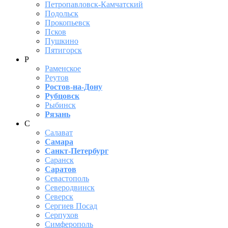
Петропавловск-Камчатский
Подольск
Прокопьевск
Псков
Пушкино
Пятигорск
Р
Раменское
Реутов
Ростов-на-Дону
Рубцовск
Рыбинск
Рязань
С
Салават
Самара
Санкт-Петербург
Саранск
Саратов
Севастополь
Северодвинск
Северск
Сергиев Посад
Серпухов
Симферополь