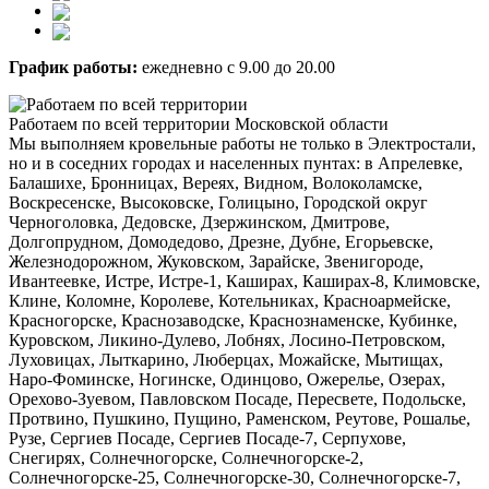
График работы:
ежедневно с 9.00 до 20.00
Работаем по всей территории Московской области
Мы выполняем кровельные работы не только в Электростали,
но и в соседних городах и населенных пунтах: в Апрелевке,
Балашихе, Бронницах, Вереях, Видном, Волоколамске,
Воскресенске, Высоковске, Голицыно, Городской округ
Черноголовка, Дедовске, Дзержинском, Дмитрове,
Долгопрудном, Домодедово, Дрезне, Дубне, Егорьевске,
Железнодорожном, Жуковском, Зарайске, Звенигороде,
Ивантеевке, Истре, Истре-1, Каширах, Каширах-8, Климовске,
Клине, Коломне, Королеве, Котельниках, Красноармейске,
Красногорске, Краснозаводске, Краснознаменске, Кубинке,
Куровском, Ликино-Дулево, Лобнях, Лосино-Петровском,
Луховицах, Лыткарино, Люберцах, Можайске, Мытищах,
Наро-Фоминске, Ногинске, Одинцово, Ожерелье, Озерах,
Орехово-Зуевом, Павловском Посаде, Пересвете, Подольске,
Протвино, Пушкино, Пущино, Раменском, Реутове, Рошалье,
Рузе, Сергиев Посаде, Сергиев Посаде-7, Серпухове,
Снегирях, Солнечногорске, Солнечногорске-2,
Солнечногорске-25, Солнечногорске-30, Солнечногорске-7,