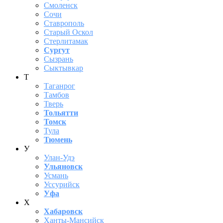
Смоленск
Сочи
Ставрополь
Старый Оскол
Стерлитамак
Сургут
Сызрань
Сыктывкар
Т
Таганрог
Тамбов
Тверь
Тольятти
Томск
Тула
Тюмень
У
Улан-Удэ
Ульяновск
Усмань
Уссурийск
Уфа
Х
Хабаровск
Ханты-Мансийск